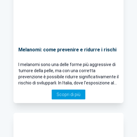
Melanomi: come prevenire e ridurre i rischi
I melanomi sono una delle forme più aggressive di
tumore della pelle, ma con una corretta
prevenzione è possibile ridurre significativamente il
rischio di svilupparli. In Italia, dove l’esposizione al
sole è frequente, è fondamentale adottare misure
Scopri di più
preventive efficaci e sensibilizzare la popolazione
sui fattori di rischio. Ci dice tutto il Dott. Franco
Castelli, Dermatologo a Torino e Chiavasso.