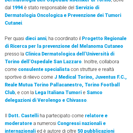
dal
1994
è stato responsabile del
Servizio di
Dermatologia Oncologica e Prevenzione dei Tumori
Cutanei
.
Per quasi
dieci anni
, ha coordinato il
Progetto Regionale
di Ricerca per la prevenzione del Melanoma Cutaneo
presso la
Clinica Dermatologica dell’Università di
Torino dell’Ospedale San Lazzaro
. Inoltre, collabora
come
consulente specialista
con strutture e realtà
sportive di rilievo come
J Medical Torino, Juventus F.C.,
Reale Mutua Torino Pallacanestro, Torino Football
Club
, e con la
Lega Italiana Tumori
e
Samco
delegazioni di Verolengo e Chivasso
.
Il
Dott. Castelli
ha partecipato come
relatore e
moderatore
a numerosi
Congressi nazionali e
internazionali
ed è autore di oltre
50 pubblicazioni