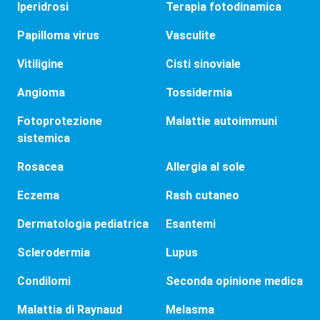
Iperidrosi
Terapia fotodinamica
Papilloma virus
Vasculite
Vitiligine
Cisti sinoviale
Angioma
Tossidermia
Fotoprotezione
Malattie autoimmuni
sistemica
Rosacea
Allergia al sole
Eczema
Rash cutaneo
Dermatologia pediatrica
Esantemi
Sclerodermia
Lupus
Condilomi
Seconda opinione medica
Malattia di Raynaud
Melasma