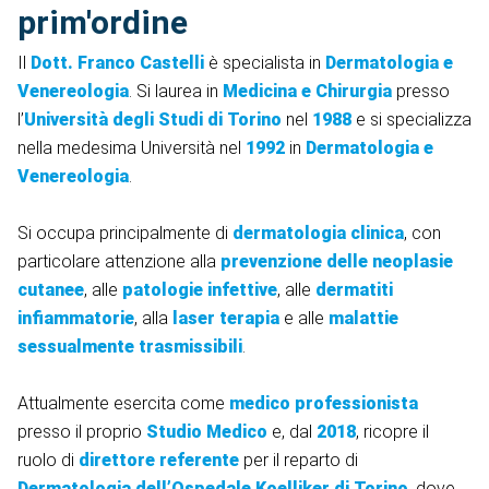
prim'ordine
Il
Dott. Franco Castelli
è specialista in
Dermatologia e
Venereologia
. Si laurea in
Medicina e Chirurgia
presso
l’
Università degli Studi di Torino
nel
1988
e si specializza
nella medesima Università nel
1992
in
Dermatologia e
Venereologia
.
Si occupa principalmente di
dermatologia clinica
, con
particolare attenzione alla
prevenzione delle neoplasie
cutanee
, alle
patologie infettive
, alle
dermatiti
infiammatorie
, alla
laser terapia
e alle
malattie
sessualmente trasmissibili
.
Attualmente esercita come
medico professionista
presso il proprio
Studio Medico
e, dal
2018
, ricopre il
ruolo di
direttore referente
per il reparto di
Dermatologia dell’Ospedale Koelliker di Torino
, dove