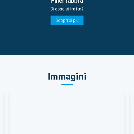
Filler labbra
Di cosa si tratta?
Scopri di più
Immagini