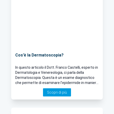
Cos'è la Dermatoscopia?
In questo articolo il Dott. Franco Castelli, esperto in
Dermatologia e Venereologia, ci parla della
Dermatoscopia. Questa è un esame diagnostico
che permette di esaminare l’epidermide in maniera
non invasiva, così da riconoscere anomalie o
Scopri di più
eventuali irregolarità contribuendo alla diagnosi di
tumori cutanei e lesioni