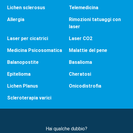
Lichen sclerosus
Telemedicina
Allergia
Rimozioni tatuaggi con
laser
Laser per cicatrici
Laser CO2
Medicina Psicosomatica
Malattie del pene
Balanopostite
Basalioma
Epitelioma
Cheratosi
Lichen Planus
Onicodistrofia
Scleroterapia varici
Hai qualche dubbio?