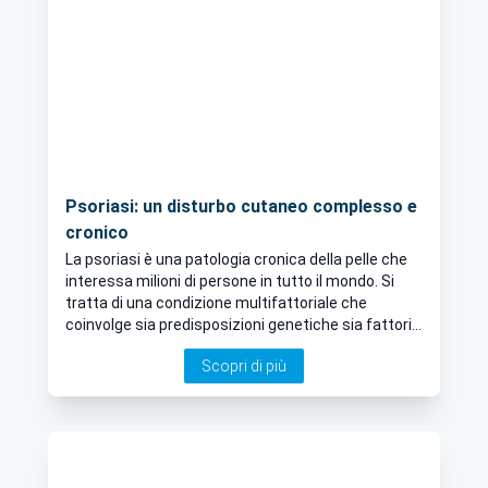
Psoriasi: un disturbo cutaneo complesso e
cronico
La psoriasi è una patologia cronica della pelle che
interessa milioni di persone in tutto il mondo. Si
tratta di una condizione multifattoriale che
coinvolge sia predisposizioni genetiche sia fattori
ambientali. In questo articolo esploreremo insieme
Scopri di più
al nostro specialista in Dermatologia, le cause, i
sintomi e i trattamenti più innovativi per questa
malattia, con l'obiettivo di fornire informazioni utili
e aggiornate.